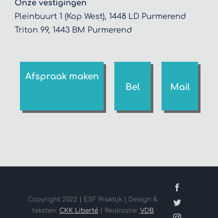
Onze vestigingen
Pleinbuurt 1 (Kop West), 1448 LD Purmerend
Triton 99, 1443 BM Purmerend
Afspraak maken
Bel
Mail
Facebook
Copyright 2022 | ESF Praktijk | Design &
Twitter
teksten:
CKK Liberté
| Realisatie:
VDB
Instagram