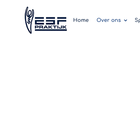
Skip
to
Home
Over ons
Sp
content