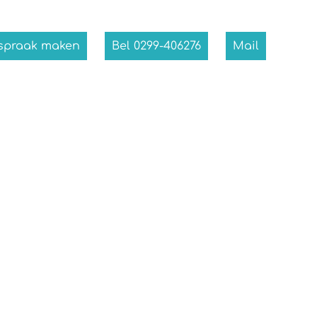
fspraak maken
Bel 0299-406276
Mail